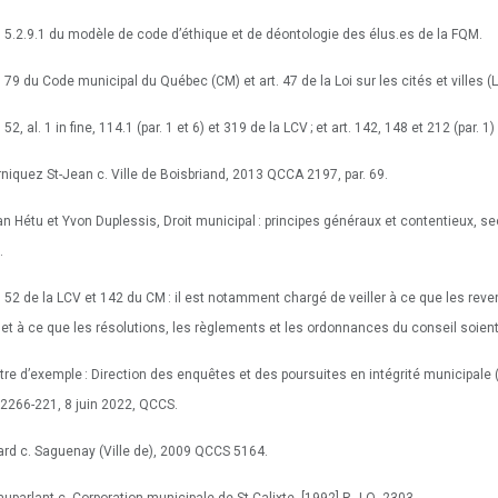
t. 5.2.9.1 du modèle de code d’éthique et de déontologie des élus.es de la FQM.
t. 79 du Code municipal du Québec (CM) et art. 47 de la Loi sur les cités et villes (
. 52, al. 1 in fine, 114.1 (par. 1 et 6) et 319 de la LCV ; et art. 142, 148 et 212 (par. 1
rniquez St-Jean c. Ville de Boisbriand, 2013 QCCA 2197, par. 69.
an Hétu et Yvon Duplessis, Droit municipal : principes généraux et contentieux, 
.
t. 52 de la LCV et 142 du CM : il est notamment chargé de veiller à ce que les re
i, et à ce que les résolutions, les règlements et les ordonnances du conseil soien
titre d’exemple : Direction des enquêtes et des poursuites en intégrité municipa
2266-221, 8 juin 2022, QCCS.
rard c. Saguenay (Ville de), 2009 QCCS 5164.