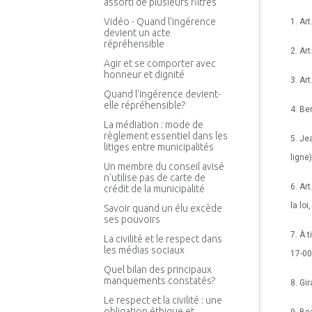
assorti de plusieurs filtres
Vidéo - Quand l'ingérence
1. Ar
devient un acte
répréhensible
2. Ar
Agir et se comporter avec
honneur et dignité
3. Art
Quand l'ingérence devient-
elle répréhensible?
4. Be
La médiation : mode de
règlement essentiel dans les
5. Je
litiges entre municipalités
ligne)
Un membre du conseil avisé
n'utilise pas de carte de
6. Ar
crédit de la municipalité
la lo
Savoir quand un élu excède
ses pouvoirs
7. À 
La civilité et le respect dans
les médias sociaux
17-00
Quel bilan des principaux
manquements constatés?
8. Gi
Le respect et la civilité : une
obligation éthique et