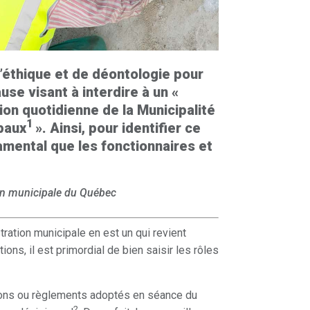
’éthique et de déontologie pour
ause visant à interdire à un «
ion quotidienne de la Municipalité
1
paux
». Ainsi, pour identifier ce
damental que les fonctionnaires et
on municipale du Québec
ration municipale en est un qui revient
ons, il est primordial de bien saisir les rôles
tions ou règlements adoptés en séance du
2