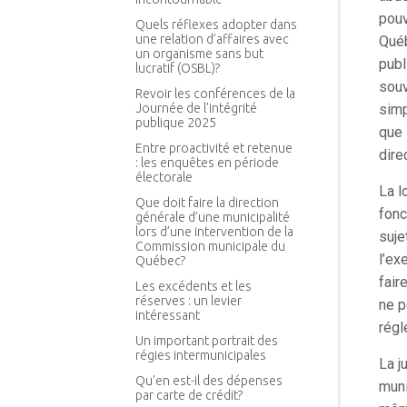
pouv
Quels réflexes adopter dans
une relation d’affaires avec
Québ
un organisme sans but
publ
lucratif (OSBL)?
souv
Revoir les conférences de la
Journée de l'intégrité
simp
publique 2025
que 
Entre proactivité et retenue
dire
: les enquêtes en période
électorale
La l
Que doit faire la direction
fonc
générale d’une municipalité
lors d’une intervention de la
suje
Commission municipale du
l’ex
Québec?
fair
Les excédents et les
réserves : un levier
ne p
intéressant
régl
Un important portrait des
régies intermunicipales
La j
Qu'en est-il des dépenses
muni
par carte de crédit?