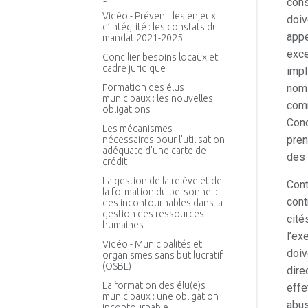
cons
Vidéo - Prévenir les enjeux
doiv
d’intégrité : les constats du
appe
mandat 2021-2025
exce
Concilier besoins locaux et
cadre juridique
impl
Formation des élus
nom 
municipaux : les nouvelles
comm
obligations
Conc
Les mécanismes
pren
nécessaires pour l’utilisation
adéquate d’une carte de
des 
crédit
La gestion de la relève et de
Cont
la formation du personnel :
cont
des incontournables dans la
gestion des ressources
cité
humaines
l’ex
Vidéo - Municipalités et
doiv
organismes sans but lucratif
(OSBL)
dire
La formation des élu(e)s
effe
municipaux : une obligation
abus
incontournable