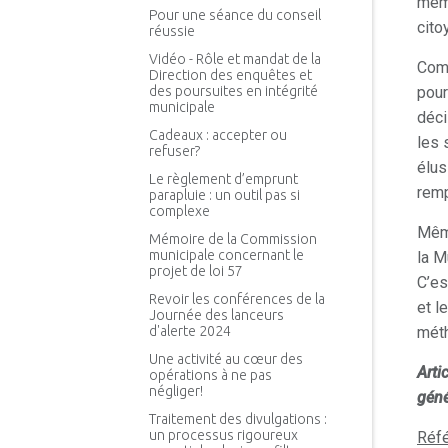
même
Pour une séance du conseil
cito
réussie
Vidéo - Rôle et mandat de la
Comm
Direction des enquêtes et
des poursuites en intégrité
pour
municipale
déci
Cadeaux : accepter ou
les 
refuser?
élus
Le règlement d’emprunt
remp
parapluie : un outil pas si
complexe
Même
Mémoire de la Commission
municipale concernant le
la M
projet de loi 57
C’es
Revoir les conférences de la
et l
Journée des lanceurs
d'alerte 2024
méth
Une activité au cœur des
Arti
opérations à ne pas
négliger!
géné
Traitement des divulgations :
un processus rigoureux
Réf