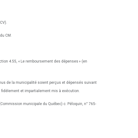
LCV).
) du CM.
section 4.55, « Le remboursement des dépenses » (en
venus de la municipalité soient perçus et dépensés suivant
t fidèlement et impartialement mis à exécution.
le (Commission municipale du Québec) c. Péloquin, n° 765-