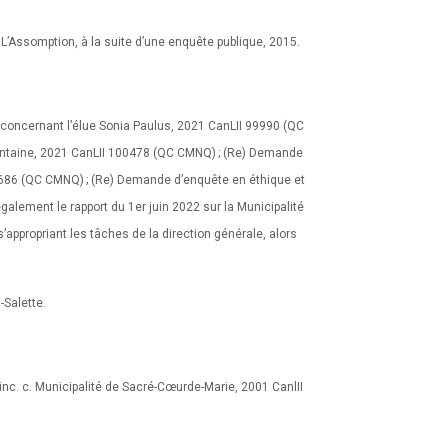
L’Assomption, à la suite d’une enquête publique, 2015.
 concernant l’élue Sonia Paulus, 2021 CanLII 99990 (QC
ontaine, 2021 CanLII 100478 (QC CMNQ) ; (Re) Demande
2686 (QC CMNQ) ; (Re) Demande d’enquête en éthique et
alement le rapport du 1er juin 2022 sur la Municipalité
appropriant les tâches de la direction générale, alors
-Salette.
inc. c. Municipalité de Sacré-Cœurde-Marie, 2001 CanlII