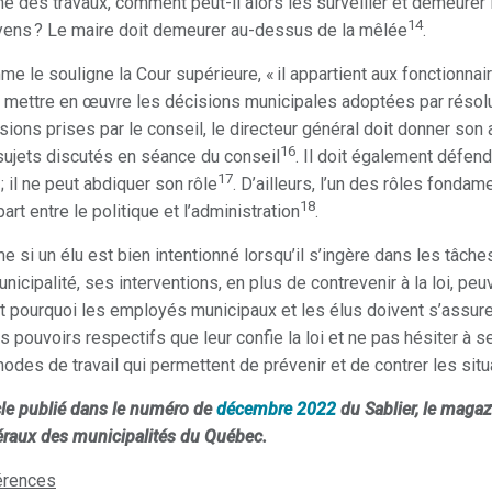
 des travaux, comment peut-il alors les surveiller et demeurer
14
yens ? Le maire doit demeurer au-dessus de la mêlée
.
e le souligne la Cour supérieure, « il appartient aux fonctionnair
 mettre en œuvre les décisions municipales adoptées par résol
sions prises par le conseil, le directeur général doit donner so
16
sujets discutés en séance du conseil
. Il doit également défe
17
 ; il ne peut abdiquer son rôle
. D’ailleurs, l’un des rôles fondam
18
art entre le politique et l’administration
.
 si un élu est bien intentionné lorsqu’il s’ingère dans les tâches 
unicipalité, ses interventions, en plus de contrevenir à la loi, peu
t pourquoi les employés municipaux et les élus doivent s’assure
es pouvoirs respectifs que leur confie la loi et ne pas hésiter à s
odes de travail qui permettent de prévenir et de contrer les situ
cle publié dans le numéro de
décembre 2022
du Sablier, le magazi
raux des municipalités du Québec.
érences