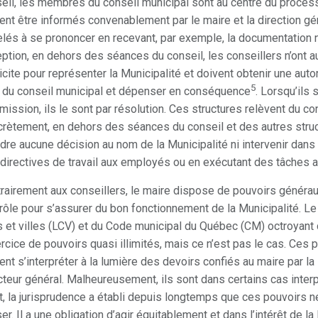
eil, les membres du conseil municipal sont au centre du proces
ent être informés convenablement par le maire et la direction gé
lés à se prononcer en recevant, par exemple, la documentation n
ption, en dehors des séances du conseil, les conseillers n’ont a
icite pour représenter la Municipalité et doivent obtenir une auto
5
du conseil municipal et dépenser en conséquence
. Lorsqu’ils
ission, ils le sont par résolution. Ces structures relèvent du co
rètement, en dehors des séances du conseil et des autres struct
dre aucune décision au nom de la Municipalité ni intervenir dans
directives de travail aux employés ou en exécutant des tâches a
rairement aux conseillers, le maire dispose de pouvoirs généraux
rôle pour s’assurer du bon fonctionnement de la Municipalité. Le l
s et villes (LCV) et du Code municipal du Québec (CM) octroyan
ercice de pouvoirs quasi illimités, mais ce n’est pas le cas. Ces 
ent s’interpréter à la lumière des devoirs confiés au maire par la 
cteur général. Malheureusement, ils sont dans certains cas interp
t, la jurisprudence a établi depuis longtemps que ces pouvoirs ne
er. Il a une obligation d’agir équitablement et dans l’intérêt de la