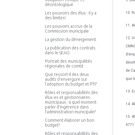
9. Be
déontologique
Les pouvoirs des élus : il y a
10. R
des limites!
11. A
Les pouvoirs accrus de la
Commission municipale
12. V
La gestion du déneigement
CMNQ)
La publication des contrats
dans le SEAO
d’enq
Portrait des municipalités
déont
régionales de comté
de Ca
Que ressort-il des deux
que l
audits d'envergure sur
l'adoption du budget et PTI?
13. E
Rôles et responsabilités des
élus-es et gestionnaires
municipaux : à quel moment
14. A
parler d’ingérence dans
l’administration municipale?
15. A
Comment élaborer un bon
budget?
9771 
Rôles et responsabilités des