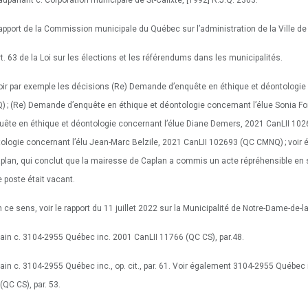
auparlant c. Corporation municipale de St-Calixte, [1992] R.J.Q. 2303.
apport de la Commission municipale du Québec sur l’administration de la Ville de 
rt. 63 de la Loi sur les élections et les référendums dans les municipalités.
oir par exemple les décisions (Re) Demande d’enquête en éthique et déontologie
 ; (Re) Demande d’enquête en éthique et déontologie concernant l’élue Sonia F
uête en éthique et déontologie concernant l’élue Diane Demers, 2021 CanLII 10
ologie concernant l’élu Jean-Marc Belzile, 2021 CanLII 102693 (QC CMNQ) ; voir ég
plan, qui conclut que la mairesse de Caplan a commis un acte répréhensible en s’
e poste était vacant.
n ce sens, voir le rapport du 11 juillet 2022 sur la Municipalité de Notre-Dame-de-la
lain c. 3104-2955 Québec inc. 2001 CanLII 11766 (QC CS), par.48.
lain c. 3104-2955 Québec inc., op. cit., par. 61. Voir également 3104-2955 Québec 
(QC CS), par. 53.