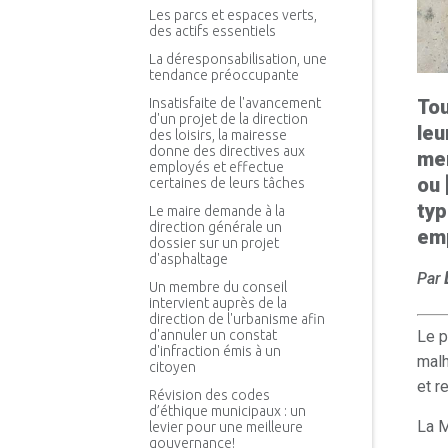
Les parcs et espaces verts,
des actifs essentiels
La déresponsabilisation, une
tendance préoccupante
Insatisfaite de l'avancement
Tou
d'un projet de la direction
leu
des loisirs, la mairesse
donne des directives aux
mem
employés et effectue
ou 
certaines de leurs tâches
typ
Le maire demande à la
direction générale un
emp
dossier sur un projet
d'asphaltage
Par
Un membre du conseil
intervient auprès de la
direction de l'urbanisme afin
d'annuler un constat
Le p
d'infraction émis à un
malh
citoyen
et r
Révision des codes
d’éthique municipaux : un
La M
levier pour une meilleure
gouvernance!