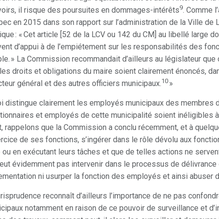
9
oirs, il risque des poursuites en dommages-intérêts
. Comme l’
ec en 2015 dans son rapport sur l’administration de la Ville de 
ique : « Cet article [52 de la LCV ou 142 du CM] au libellé large 
ent d’appui à de l’empiétement sur les responsabilités des fonct
le. » La Commission recommandait d’ailleurs au législateur que c
les droits et obligations du maire soient clairement énoncés, da
10
cteur général et des autres officiers municipaux.
»
oi distingue clairement les employés municipaux des membres d
tionnaires et employés de cette municipalité soient inéligibles
t, rappelons que la Commission a conclu récemment, et à quelque
ercice de ses fonctions, s’ingérer dans le rôle dévolu aux fonction
e ou en exécutant leurs tâches et que de telles actions ne servent
eut évidemment pas intervenir dans le processus de délivrance 
ementation ni usurper la fonction des employés et ainsi abuser d
urisprudence reconnaît d’ailleurs l’importance de ne pas confondre
cipaux notamment en raison de ce pouvoir de surveillance et d’in