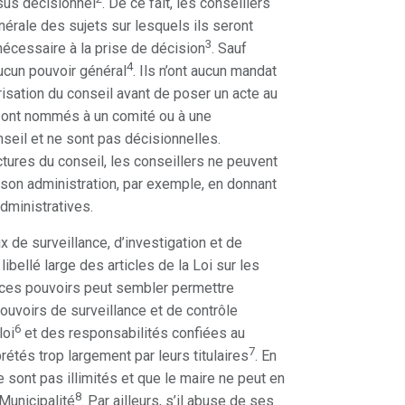
sus décisionnel
. De ce fait, les conseillers
nérale des sujets sur lesquels ils seront
3
écessaire à la prise de décision
. Sauf
4
ucun pouvoir général
. Ils n’ont aucun mandat
risation du conseil avant de poser un acte au
 sont nommés à un comité ou à une
nseil et ne sont pas décisionnelles.
ures du conseil, les conseillers ne peuvent
 son administration, par exemple, en donnant
dministratives.
 de surveillance, d’investigation et de
ibellé large des articles de la Loi sur les
t ces pouvoirs peut sembler permettre
pouvoirs de surveillance et de contrôle
6
loi
et des responsabilités confiées au
7
rétés trop largement par leurs titulaires
. En
 sont pas illimités et que le maire ne peut en
8
 Municipalité
. Par ailleurs, s’il abuse de ses