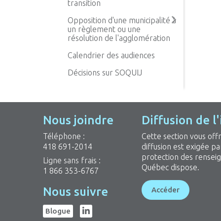
transition
Opposition d'une municipalité à
un règlement ou une
résolution de l'agglomération
Calendrier des audiences
Décisions sur SOQUIJ
Nous joindre
Diffusion de l
Téléphone :
Cette section vous off
418 691-2014
diffusion est exigée pa
protection des rensei
Ligne sans frais :
Québec dispose.
1 866 353-6767
Nous suivre
Accéder
Blogue