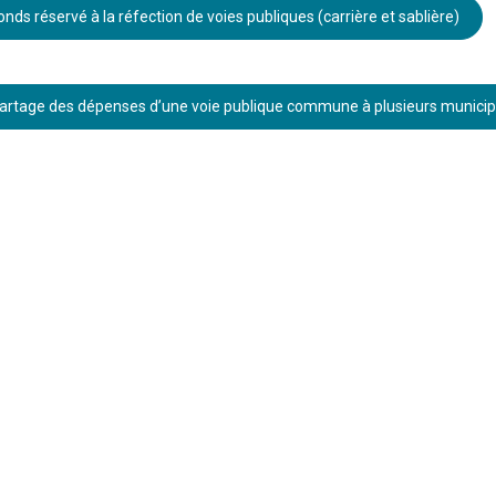
onds réservé à la réfection de voies publiques (carrière et sablière)
artage des dépenses d’une voie publique commune à plusieurs municip