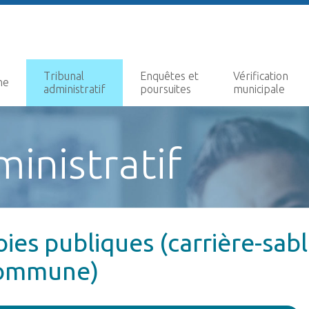
Tribunal
Enquêtes et
Vérification
ne
administratif
poursuites
municipale
ministratif
oies publiques (carrière-sabl
ommune)